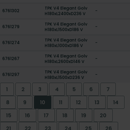
TPK V4 Elegant Golv
6761302
-
H180xL2400xD236 V
TPK V4 Elegant Golv
6761279
-
H180xL1500xD186 V
TPK V4 Elegant Golv
6761274
-
H180xL1000xD186 V
TPK V4 Elegant Golv
6761267
-
H180xL2600xD146 V
TPK V4 Elegant Golv
6761297
-
H180xL1500xD236 V
1
2
3
4
5
6
7
8
9
10
11
12
13
14
15
16
17
18
19
20
21
22
23
24
25
26