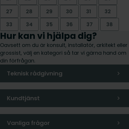
27
28
29
30
31
32
33
34
35
36
37
38
Hur kan vi hjälpa dig?
Oavsett om du är konsult, installatör, arkitekt eller
grossist, välj en kategori så tar vi gärna hand om
din förfrågan.
Teknisk rådgivning
Kundtjänst
Vanliga frågor