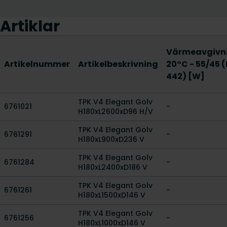
Artiklar
Värmeavgivn
Artikelnummer
Artikelbeskrivning
20°C - 55/45 
442) [W]
TPK V4 Elegant Golv
6761021
-
H180xL2600xD96 H/V
TPK V4 Elegant Golv
6761291
-
H180xL900xD236 V
TPK V4 Elegant Golv
6761284
-
H180xL2400xD186 V
TPK V4 Elegant Golv
6761261
-
H180xL1500xD146 V
TPK V4 Elegant Golv
6761256
-
H180xL1000xD146 V