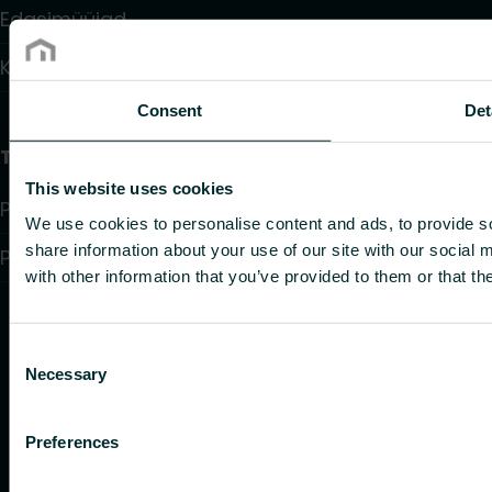
Edasimüüjad
Kontaktid
Consent
Det
Teave
This website uses cookies
Privacy policy
We use cookies to personalise content and ads, to provide so
share information about your use of our site with our social
Purchase terms and conditions
with other information that you’ve provided to them or that th
Consent
Necessary
Selection
Preferences