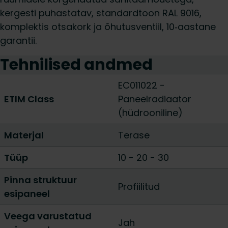
kergesti puhastatav, standardtoon RAL 9016,
komplektis otsakork ja õhutusventiil, 10‑aastane
garantii.
Tehnilised andmed
EC011022 -
ETIM Class
Paneelradiaator
(hüdrooniline)
Materjal
Terase
Tüüp
10
-
20
-
30
Pinna struktuur
Profiilitud
esipaneel
Veega varustatud
Jah