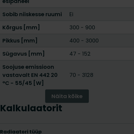
esipaneel
Sobib niiskesse ruumi
Ei
Kõrgus [mm]
300
-
900
Pikkus [mm]
400
-
3000
Sügavus [mm]
47
-
152
Soojuse emissioon
vastavalt EN 442 20
70
-
3128
°C - 55/45 [W]
Näita kõike
Kalkulaatorit