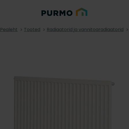
Pealeht
Tooted
Radiaatorid ja vannitoaradiaatorid