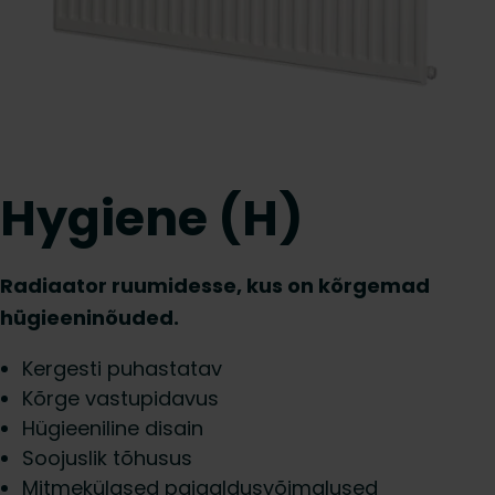
Hygiene (H)
Radiaator ruumidesse, kus on kõrgemad
hügieeninõuded.
Kergesti puhastatav
Kõrge vastupidavus
Hügieeniline disain
Soojuslik tõhusus
Mitmekülgsed paigaldusvõimalused