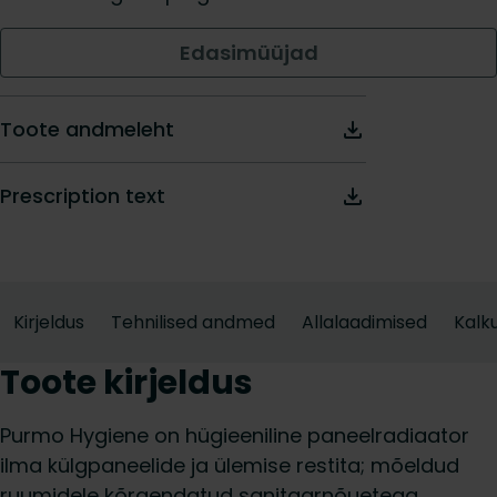
Edasimüüjad
Toote andmeleht
Prescription text
Kirjeldus
Tehnilised andmed
Allalaadimised
Kalku
Toote kirjeldus
Purmo Hygiene on hügieeniline paneelradiaator
ilma külgpaneelide ja ülemise restita; mõeldud
ruumidele kõrgendatud sanitaar­nõuetega,