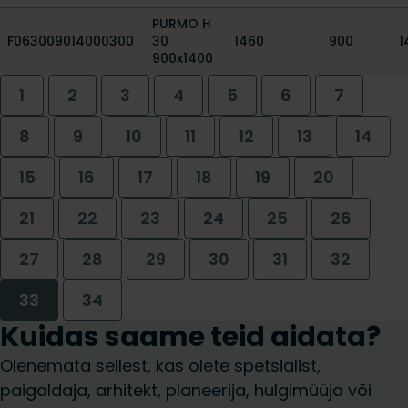
PURMO H
F063009014000300
30
1460
900
1
900x1400
1
2
3
4
5
6
7
8
9
10
11
12
13
14
15
16
17
18
19
20
21
22
23
24
25
26
27
28
29
30
31
32
33
34
Kuidas saame teid aidata?
Olenemata sellest, kas olete spetsialist,
paigaldaja, arhitekt, planeerija, hulgimüüja või