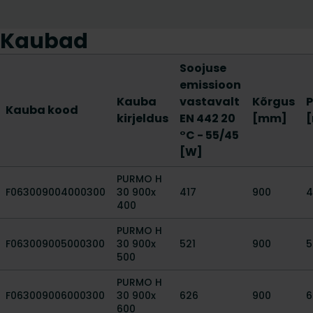
Kaubad
Soojuse
emissioon
Kauba
vastavalt
Kõrgus
P
Kauba kood
kirjeldus
EN 442 20
[mm]
°C - 55/45
[W]
PURMO H
F063009004000300
30 900x
417
900
4
400
PURMO H
F063009005000300
30 900x
521
900
5
500
PURMO H
F063009006000300
30 900x
626
900
6
600