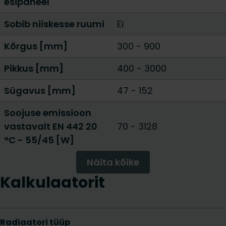
esipaneel
Sobib niiskesse ruumi
Ei
Kõrgus [mm]
300
-
900
Pikkus [mm]
400
-
3000
Sügavus [mm]
47
-
152
Soojuse emissioon
vastavalt EN 442 20
70
-
3128
°C - 55/45 [W]
Näita kõike
Kalkulaatorit