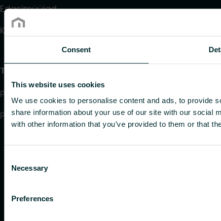
Edasimüüjad
Kontaktid
Consent
Det
Teave
This website uses cookies
Privacy policy
We use cookies to personalise content and ads, to provide so
share information about your use of our site with our social
Purchase terms and conditions
with other information that you’ve provided to them or that th
Consent
Necessary
Selection
Preferences