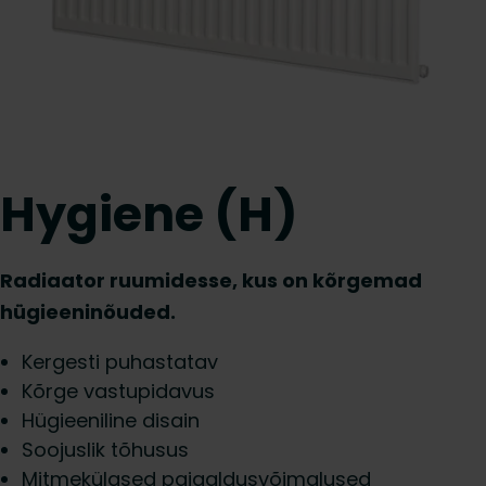
Hygiene (H)
Radiaator ruumidesse, kus on kõrgemad
hügieeninõuded.
Kergesti puhastatav
Kõrge vastupidavus
Hügieeniline disain
Soojuslik tõhusus
Mitmekülgsed paigaldusvõimalused