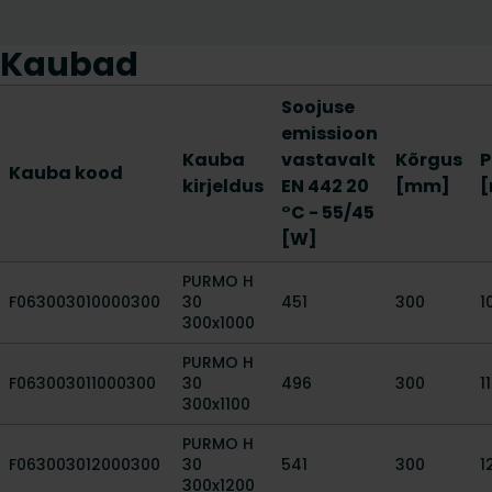
Kaubad
Soojuse
emissioon
Kauba
vastavalt
Kõrgus
P
Kauba kood
kirjeldus
EN 442 20
[mm]
°C - 55/45
[W]
PURMO H
F063003010000300
30
451
300
1
300x1000
PURMO H
F063003011000300
30
496
300
1
300x1100
PURMO H
F063003012000300
30
541
300
1
300x1200