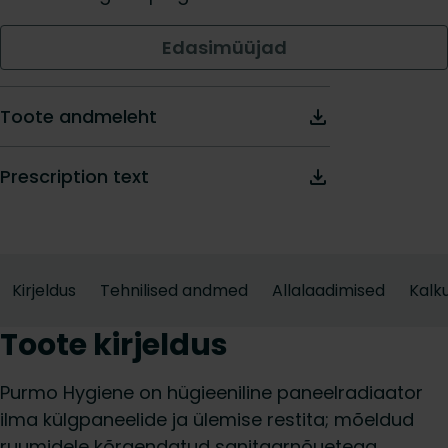
Edasimüüjad
Toote andmeleht
Prescription text
Kirjeldus
Tehnilised andmed
Allalaadimised
Kalku
Toote kirjeldus
Purmo Hygiene on hügieeniline paneelradiaator
ilma külgpaneelide ja ülemise restita; mõeldud
ruumidele kõrgendatud sanitaar­nõuetega,