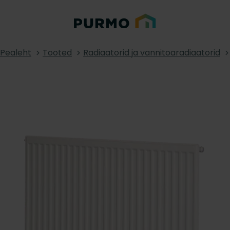
Pealeht
Tooted
Radiaatorid ja vannitoaradiaatorid