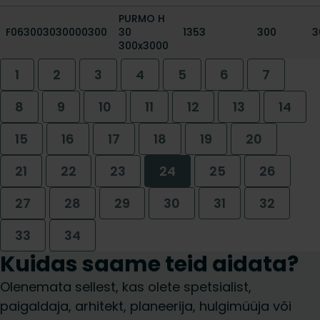
PURMO H
F063003030000300
30
1353
300
3
300x3000
1
2
3
4
5
6
7
8
9
10
11
12
13
14
15
16
17
18
19
20
21
22
23
24
25
26
27
28
29
30
31
32
33
34
Kuidas saame teid aidata?
Olenemata sellest, kas olete spetsialist,
paigaldaja, arhitekt, planeerija, hulgimüüja või