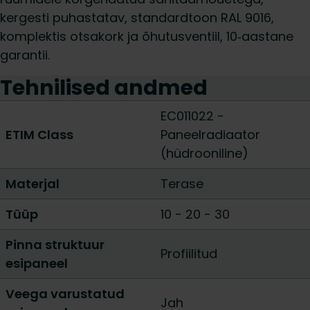
kergesti puhastatav, standardtoon RAL 9016,
komplektis otsakork ja õhutusventiil, 10‑aastane
garantii.
Tehnilised andmed
EC011022 -
ETIM Class
Paneelradiaator
(hüdrooniline)
Materjal
Terase
Tüüp
10
-
20
-
30
Pinna struktuur
Profiilitud
esipaneel
Veega varustatud
Jah