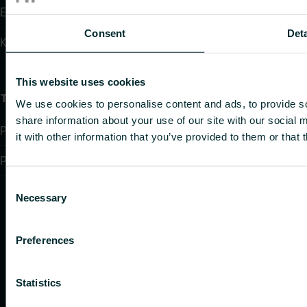
Edasimüüjad
Consent
Deta
Kontaktid
This website uses cookies
Teave
We use cookies to personalise content and ads, to provide so
share information about your use of our site with our social
Privacy policy
it with other information that you’ve provided to them or that 
Purchase terms and conditions
Consent
Necessary
Selection
Preferences
Statistics