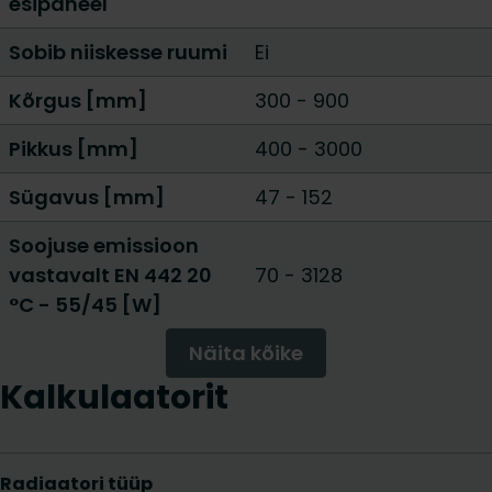
esipaneel
Sobib niiskesse ruumi
Ei
Kõrgus [mm]
300
-
900
Pikkus [mm]
400
-
3000
Sügavus [mm]
47
-
152
Soojuse emissioon
vastavalt EN 442 20
70
-
3128
°C - 55/45 [W]
Näita kõike
Kalkulaatorit