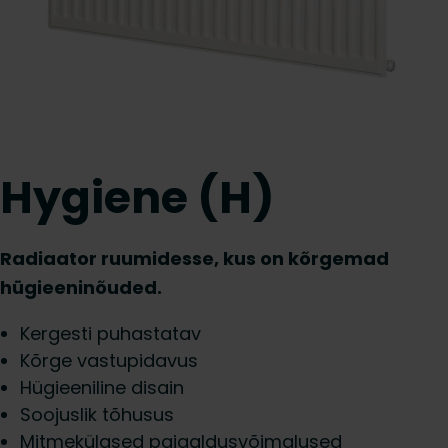
Hygiene (H)
Radiaator ruumidesse, kus on kõrgemad
hügieeninõuded.
Kergesti puhastatav
Kõrge vastupidavus
Hügieeniline disain
Soojuslik tõhusus
Mitmekülgsed paigaldusvõimalused