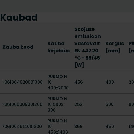
Kaubad
Soojuse
emissioon
Kauba
vastavalt
Kõrgus
P
Kauba kood
kirjeldus
EN 442 20
[mm]
[
°C - 55/45
[W]
PURMO H
F061004020001300
10
456
400
20
400x2000
PURMO H
F061005009001300
10 500x
252
500
90
900
PURMO H
F061004514001300
10
356
450
14
450x1400