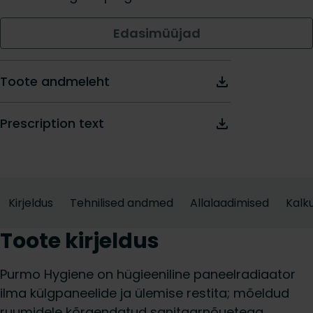
Edasimüüjad
Toote andmeleht
Prescription text
Kirjeldus
Tehnilised andmed
Allalaadimised
Kalku
Toote kirjeldus
Purmo Hygiene on hügieeniline paneelradiaator
ilma külgpaneelide ja ülemise restita; mõeldud
ruumidele kõrgendatud sanitaar­nõuetega,