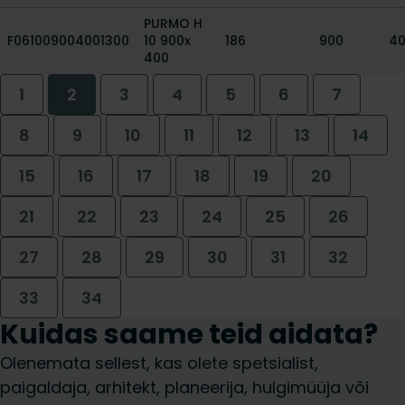
PURMO H
F061009004001300
10 900x
186
900
4
400
1
2
3
4
5
6
7
8
9
10
11
12
13
14
15
16
17
18
19
20
21
22
23
24
25
26
27
28
29
30
31
32
33
34
Kuidas saame teid aidata?
Olenemata sellest, kas olete spetsialist,
paigaldaja, arhitekt, planeerija, hulgimüüja või