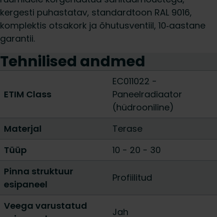
kergesti puhastatav, standardtoon RAL 9016,
komplektis otsakork ja õhutusventiil, 10‑aastane
garantii.
Tehnilised andmed
EC011022 -
ETIM Class
Paneelradiaator
(hüdrooniline)
Materjal
Terase
Tüüp
10
-
20
-
30
Pinna struktuur
Profiilitud
esipaneel
Veega varustatud
Jah