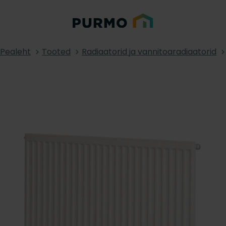
Pealeht
Tooted
Radiaatorid ja vannitoaradiaatorid