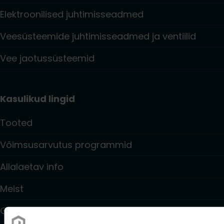
Elektroonilised juhtimisseadmed
Veesüsteemide juhtimisseadmed ja ventiilid
Vee jaotussüsteemid
Kasulikud lingid
Tooted
Võimsusarvutus programmid
Allalaetav info
Meist
Garantiitingimused