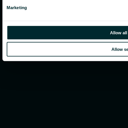
Marketing
Allow all
Allow se