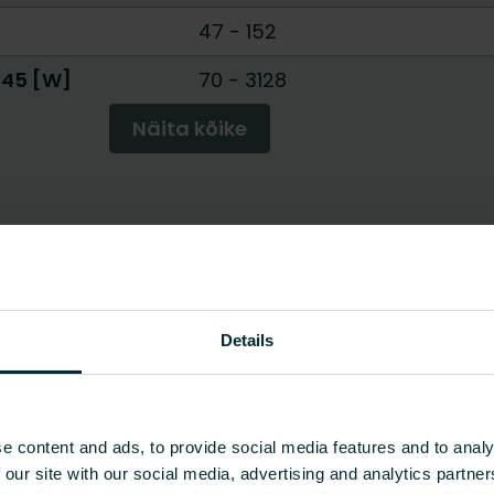
47
-
152
/45 [W]
70
-
3128
Näita kõike
Details
e content and ads, to provide social media features and to analy
 our site with our social media, advertising and analytics partn