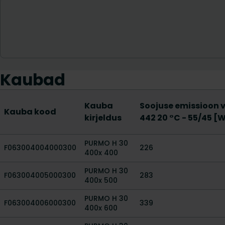
Kaubad
Kauba
Soojuse emissioon 
Kauba kood
kirjeldus
442 20 °C - 55/45 [
PURMO H 30
F063004004000300
226
400x 400
PURMO H 30
F063004005000300
283
400x 500
PURMO H 30
F063004006000300
339
400x 600