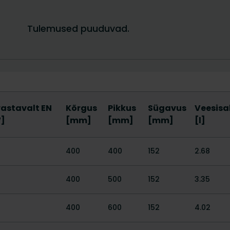
vastavalt EN
Kõrgus
Pikkus
Sügavus
Veesisa
W]
[mm]
[mm]
[mm]
[l]
400
400
152
2.68
400
500
152
3.35
400
600
152
4.02