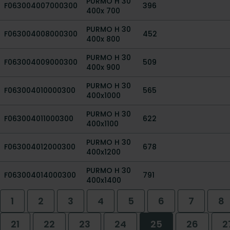
PURMO H 30
F063004007000300
396
400x 700
PURMO H 30
F063004008000300
452
400x 800
PURMO H 30
F063004009000300
509
400x 900
PURMO H 30
F063004010000300
565
400x1000
PURMO H 30
F063004011000300
622
400x1100
PURMO H 30
F063004012000300
678
400x1200
PURMO H 30
F063004014000300
791
400x1400
1
2
3
4
5
6
7
8
21
22
23
24
25
26
2