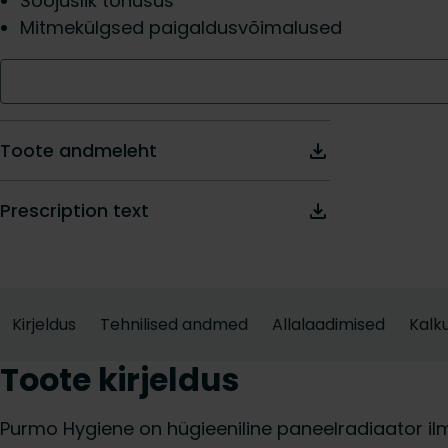
Soojuslik tõhusus
Mitmekülgsed paigaldusvõimalused
Toote andmeleht
Prescription text
Kirjeldus
Tehnilised andmed
Allalaadimised
Kalku
Toote kirjeldus
Purmo Hygiene on hügieeniline paneelradiaator il