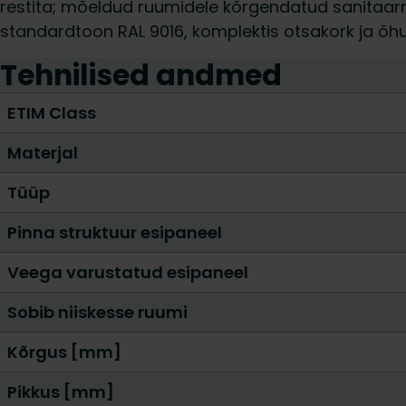
restita; mõeldud ruumidele kõrgendatud sanitaar­
standardtoon RAL 9016, komplektis otsakork ja õhut
Tehnilised andmed
ETIM Class
Materjal
Tüüp
Pinna struktuur esipaneel
Veega varustatud esipaneel
Sobib niiskesse ruumi
Kõrgus [mm]
Pikkus [mm]