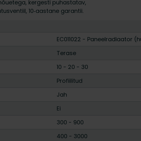
nõuetega, kergesti puhastatav,
usventiil, 10‑aastane garantii.
EC011022 - Paneelradiaator (h
Terase
10
-
20
-
30
Profiilitud
Jah
Ei
300
-
900
400
-
3000