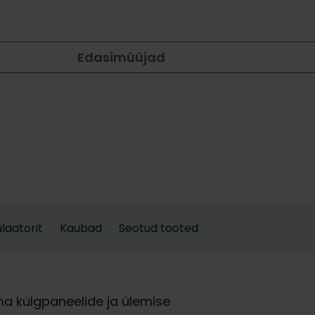
Edasimüüjad
laatorit
Kaubad
Seotud tooted
ma külgpaneelide ja ülemise