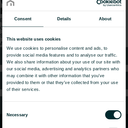
Wie können wir Ihnen
helfen?
Consent
Details
About
Egal, ob Sie Installateur, Architekt, Planer,
Großhändler oder Endverbraucher sind, treffen
Sie eine Wahl und wir kümmern uns gerne um Ihr
This website uses cookies
Anliegen.
We use cookies to personalise content and ads, to
Technische Beratung
provide social media features and to analyse our traffic.
We also share information about your use of our site with
our social media, advertising and analytics partners who
may combine it with other information that you’ve
Häufig gestellte Fragen
provided to them or that they’ve collected from your use
of their services.
Kundendienst
Consent
Necessary
Selection