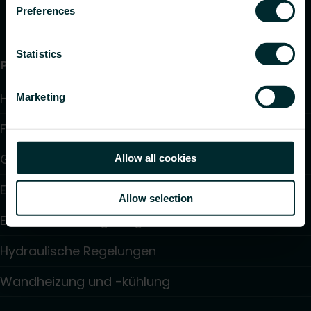
Preferences
Statistics
Produkte
Heizkörper
Marketing
Fußbodenheizung und -kühlung
Gebläsekonvektoren
Allow all cookies
Elektroheizung
Allow selection
Elektronische Regelungen
Hydraulische Regelungen
Wandheizung und -kühlung