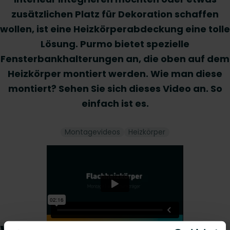
zusätzlichen Platz für Dekoration schaffen
wollen, ist eine Heizkörperabdeckung eine tolle
Lösung. Purmo bietet spezielle
Fensterbankhalterungen an, die oben auf dem
Heizkörper montiert werden. Wie man diese
montiert? Sehen Sie sich dieses Video an. So
einfach ist es.
Montagevideos
Heizkörper