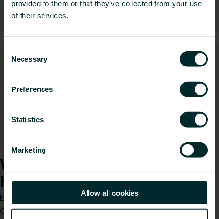
provided to them or that they’ve collected from your use
Hydraulische Regelungen
of their services.
Consent
Necessary
Selection
Preferences
Statistics
Wandheizung und -kühlung
Marketing
Wie können wir Ihnen
helfen?
Allow all cookies
Egal, ob Sie Installateur, Architekt, Planer,
Großhändler oder Endverbraucher sind, treffen