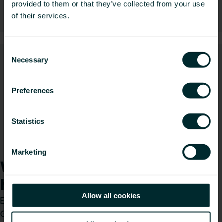
provided to them or that they’ve collected from your use
Hydraulische Regelungen
of their services.
Consent
Necessary
Selection
Preferences
Statistics
Wandheizung und -kühlung
Marketing
Wie können wir Ihnen
helfen?
Allow all cookies
Egal, ob Sie Installateur, Architekt, Planer,
Großhändler oder Endverbraucher sind, treffen