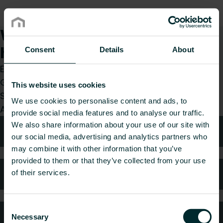
Wie können wir Ihnen
helfen?
Consent
Details
About
Egal, ob Sie Installateur, Architekt, Planer,
Großhändler oder Endverbraucher sind, treffen
This website uses cookies
Sie eine Wahl und wir kümmern uns gerne um Ihr
We use cookies to personalise content and ads, to
Anliegen.
provide social media features and to analyse our traffic.
We also share information about your use of our site with
Technische Beratung
our social media, advertising and analytics partners who
may combine it with other information that you’ve
provided to them or that they’ve collected from your use
Häufig gestellte Fragen
of their services.
Consent
Kundendienst
Necessary
Selection