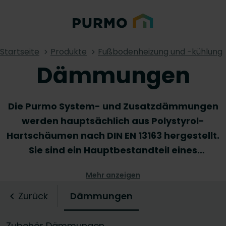
Startseite
Produkte
Fußbodenheizung und -kühlung
Dämmungen
Die Purmo System- und Zusatzdämmungen
werden hauptsächlich aus Polystyrol-
Hartschäumen nach DIN EN 13163 hergestellt.
Sie sind ein Hauptbestandteil eines
Flächenheiz- und Kühlsystems. Sie unterliegen
Mehr anzeigen
einer laufenden Qualitätskontrolle durch
unabhängige Überwachungsinstitute und
Zurück
Dämmungen
haben eine CE-Kennzeichnung. Je nach
Präferenz und baulichen Gegebenheiten gibt
Zubehör Dämmungen