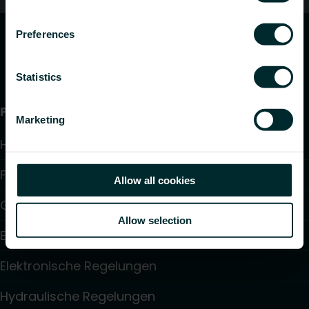
Preferences
Statistics
Produkte
Marketing
Heizkörper
Fußbodenheizung und -kühlung
Allow all cookies
Gebläsekonvektoren
Allow selection
Elektroheizung
Elektronische Regelungen
Hydraulische Regelungen