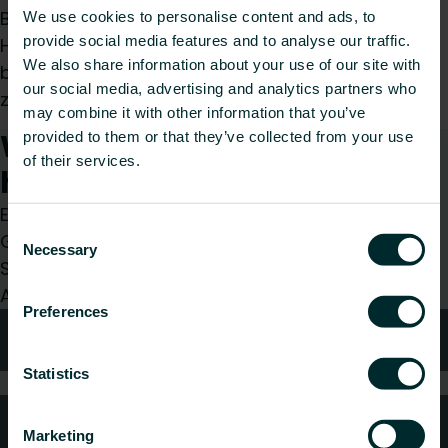
Bundgrößen 120 - 600 m. Er ist mit wenigen
We use cookies to personalise content and ads, to
provide social media features and to analyse our traffic.
Handgriffen zusammenklappbar. Das Gewicht
We also share information about your use of our site with
beträgt ca. 9,5 kg und das Maß
our social media, advertising and analytics partners who
zusammengeklappt ist ca. 30 x 55 cm.
may combine it with other information that you’ve
Wie können wir Ihnen
provided to them or that they’ve collected from your use
of their services.
helfen?
Egal, ob Sie Installateur, Architekt, Planer,
Consent
Großhändler oder Endverbraucher sind, treffen
Necessary
Selection
Sie eine Wahl und wir kümmern uns gerne um Ihr
Anliegen.
Preferences
Technische Beratung
Statistics
Häufig gestellte Fragen
Marketing