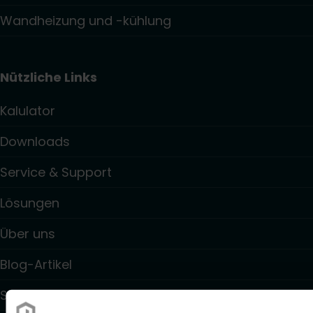
Wandheizung und -kühlung
Nützliche Links
Kalulator
Downloads
Service & Support
Lösungen
Über uns
Blog-Artikel
Stützpunkthändler- und Handwerkersuche