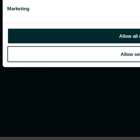
Marketing
Allow all
Allow se