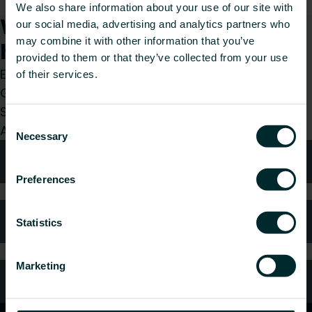
We also share information about your use of our site with
Wie können wir Ihnen
our social media, advertising and analytics partners who
may combine it with other information that you’ve
helfen?
provided to them or that they’ve collected from your use
Egal, ob Sie Installateur, Architekt, Planer,
of their services.
Großhändler oder Endverbraucher sind, treffen
Sie eine Wahl und wir kümmern uns gerne um Ihr
Consent
Anliegen.
Necessary
Selection
Technische Beratung
Preferences
Häufig gestellte Fragen
Statistics
Marketing
Kundendienst