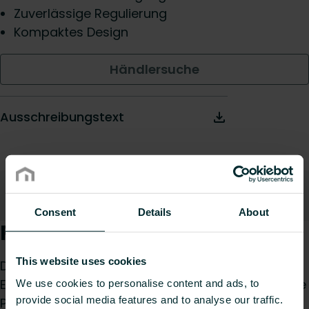
Zuverlässige Regulierung
Kompaktes Design
Händlersuche
Ausschreibungstext
Beschreibung
Nach oben
Consent
Details
About
Produktbeschreibung
This website uses cookies
Der Ventileinsatz für Verteiler ist geeignet für den
Ersatz in Purmo Heizkreisverteilern. Er passt für die
We use cookies to personalise content and ads, to
provide social media features and to analyse our traffic.
Purmo Heizkreisverteiler Premium und Objekt line.