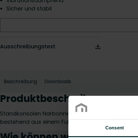
Vibrationsdämpfend
Sicher und stabil
Ausschreibungstext
Beschreibung
Downloads
Produktbeschreibung
Standkonsolen Narbonne ab Bauhöhe 358 mm für 
bestehend aus einem Fußunter und -oberteil, sow
Consent
Wie können wir Ihnen helfe