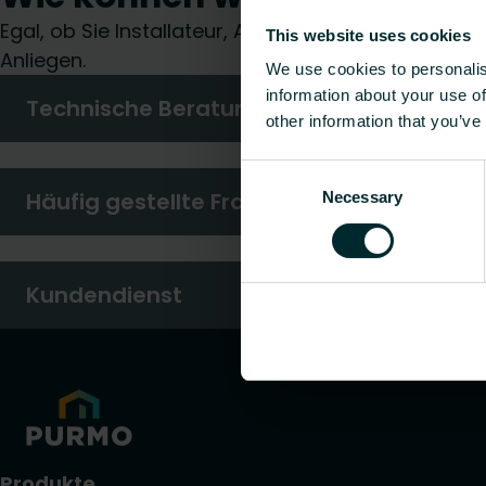
Egal, ob Sie Installateur, Architekt, Planer, Groß
This website uses cookies
Anliegen.
We use cookies to personalis
information about your use of
Technische Beratung
other information that you’ve
Consent
Häufig gestellte Fragen
Necessary
Selection
Kundendienst
Produkte