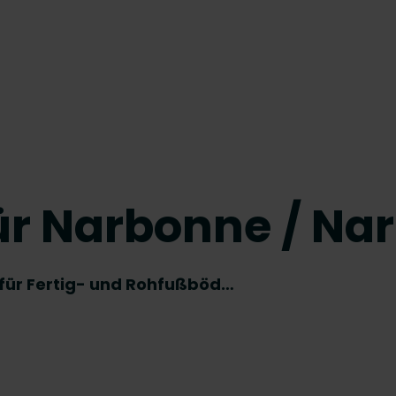
ür Narbonne / Na
ür Fertig- und Rohfußböd…