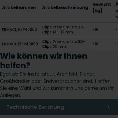
Gewicht
Ä
Artikelnummer
Artikelbeschreibung
[kg]
p
M
Clips Premium line 3D-
FBMACLI117P40000
1.16
-
Clips 14 - 17 mm
Clips Premium line 3D-
FBMACLI120P40000
1.16
-
Clips 20 mm
Wie können wir Ihnen
helfen?
Egal, ob Sie Installateur, Architekt, Planer,
Großhändler oder Endverbraucher sind, treffen
Sie eine Wahl und wir kümmern uns gerne um Ihr
Anliegen.
Technische Beratung