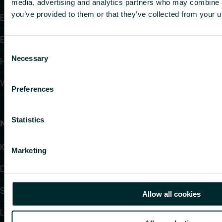
media, advertising and analytics partners who may combine it
you’ve provided to them or that they’ve collected from your us
Elektroheizung
Elektronische Regelungen
Consent
Necessary
Hydraulische Regelungen
Selection
Wandheizung und -kühlung
Preferences
Statistics
Nützliche Links
Kalulator
Marketing
Downloads
Service & Support
Allow all cookies
Lösungen