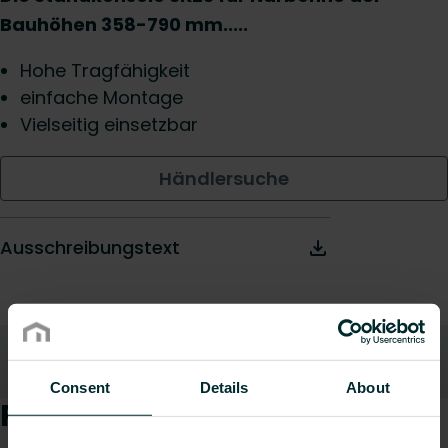
Bauhöhen 358-790 mm.....
Hohe Tragfähigkeit
einfache Montage
Vielseitig einsetzbar
Händlersuche
Ausschreibungstext
Beschreibung
Nach oben
Consent
Details
About
Produktbeschreibung