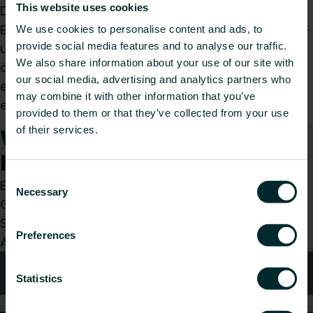
This website uses cookies
Die Standkonsole SK23 für Narbonne der
Bauhöhen 358-790 mm. Sie eignet sich für Fertig-
We use cookies to personalise content and ads, to
provide social media features and to analyse our traffic.
und Rohfußböden, bietet Stabilität und ein
We also share information about your use of our site with
ästhetisches Finish (RAL 9016). Sie verfügt über
our social media, advertising and analytics partners who
eine 3mm dicke Bodenplatte, ein Standrohre und
may combine it with other information that you’ve
einen verstellbaren Konsolenhalter.
provided to them or that they’ve collected from your use
Wie können wir Ihnen
of their services.
helfen?
Consent
Egal, ob Sie Installateur, Architekt, Planer,
Necessary
Selection
Großhändler oder Endverbraucher sind, treffen
Sie eine Wahl und wir kümmern uns gerne um Ihr
Preferences
Anliegen.
Technische Beratung
Statistics