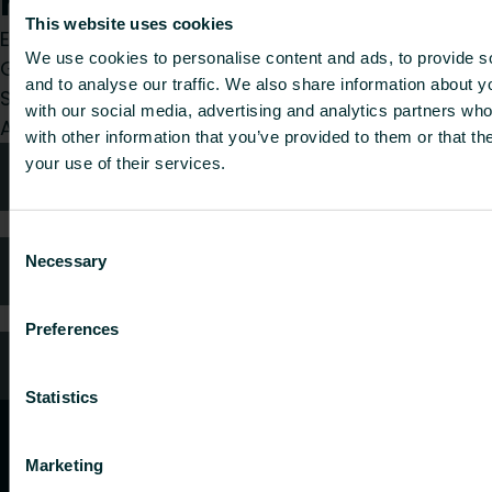
helfen?
This website uses cookies
Egal, ob Sie Installateur, Architekt, Planer,
We use cookies to personalise content and ads, to provide s
Großhändler oder Endverbraucher sind, treffen
and to analyse our traffic. We also share information about yo
Sie eine Wahl und wir kümmern uns gerne um Ihr
with our social media, advertising and analytics partners wh
Anliegen.
with other information that you’ve provided to them or that th
your use of their services.
Technische Beratung
Consent
Necessary
Selection
Häufig gestellte Fragen
Preferences
Kundendienst
Statistics
Marketing