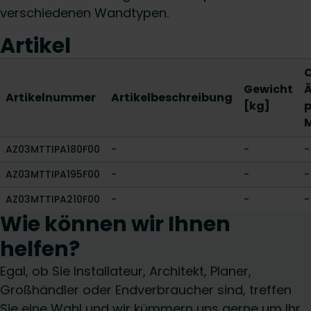
verschiedenen Wandtypen.
Artikel
Gewicht
Ä
Artikelnummer
Artikelbeschreibung
[kg]
p
M
AZ03MTTIPA180F00
-
-
-
AZ03MTTIPA195F00
-
-
-
AZ03MTTIPA210F00
-
-
-
Wie können wir Ihnen
helfen?
Egal, ob Sie Installateur, Architekt, Planer,
Großhändler oder Endverbraucher sind, treffen
Sie eine Wahl und wir kümmern uns gerne um Ihr