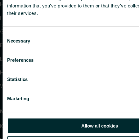
Heizkörper
information that you’ve provided to them or that they’ve coll
their services.
Fußbodenheizung und -kühlung
Gebläsekonvektoren
Consent
Necessary
Selection
Elektroheizung
Elektronische Regelungen
Preferences
Hydraulische Regelungen
Statistics
Wandheizung und -kühlung
Marketing
Nützliche Links
Kalulator
Allow all cookies