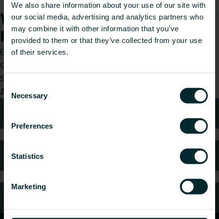
We also share information about your use of our site with
Wie können wir Ihnen
our social media, advertising and analytics partners who
may combine it with other information that you’ve
helfen?
provided to them or that they’ve collected from your use
Egal, ob Sie Installateur, Architekt, Planer,
of their services.
Großhändler oder Endverbraucher sind, treffen
Sie eine Wahl und wir kümmern uns gerne um Ihr
Consent
Anliegen.
Necessary
Selection
Technische Beratung
Preferences
Häufig gestellte Fragen
Statistics
Marketing
Kundendienst