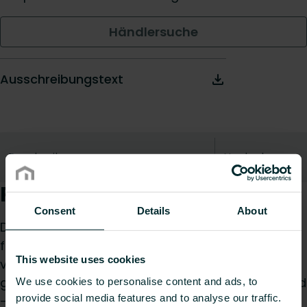
Händlersuche
Ausschreibungstext
Beschreibung
Nach oben
Produktbeschreibung
Consent
Details
About
Der spezielle Entlüftungsstopfen Flex ist geeignet
für den Mittenanschlussheizkörper Flex. Er
This website uses cookies
verhindert Luftansammlungen im Heizkörper und
gewährleistet eine optimale Wärmeverteilung und
We use cookies to personalise content and ads, to
provide social media features and to analyse our traffic.
-leistung.