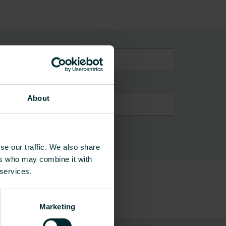
rbankträger
About
se our traffic. We also share
ers who may combine it with
 services.
Marketing