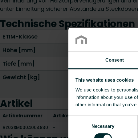
Verhinderung von Heizkörperverlagerungen und e
unter Einhaltung sicherer Abstände zu Steckdosen
Technische Spezifikationen
ETIM-Klasse
Höhe [mm]
Consent
Tiefe [mm]
Gewicht [kg]
This website uses cookies
We use cookies to personalis
information about your use of
Artikel
other information that you’ve
Artikelnummer
Artikelbeschreibung
Gewicht [
Consent
Necessary
Selection
AZ03SM0004004830
-
0.572