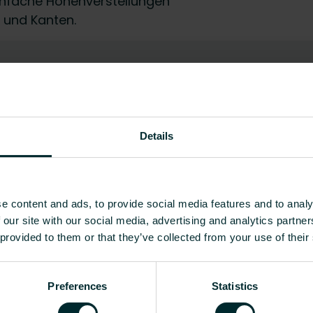
infache Höhenverstellungen
 und Kanten.
EC010087 - Heizkörper-Fenste
180
Details
40
0.572
Alle anzeigen
e content and ads, to provide social media features and to analy
 our site with our social media, advertising and analytics partn
 provided to them or that they’ve collected from your use of their
kg]
CO2/Kg-Äquivalent pro kg Material
Preferences
Statistics
-