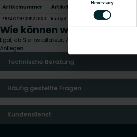
Necessary
Selection
Artikelnummer
Artikelbeschreibung
Gewicht [
FBSAOTHE00P22600
klettjet Fugenband
5.2
Wie können wir Ihnen helfe
Egal, ob Sie Installateur, Architekt, Planer, Groß
Anliegen.
Technische Beratung
Häufig gestellte Fragen
Kundendienst