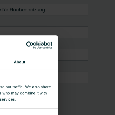
e für Flächenheizung
About
se our traffic. We also share
ers who may combine it with
 services.