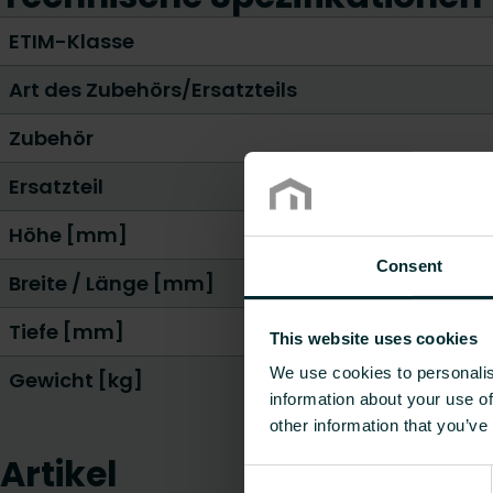
ETIM-Klasse
Art des Zubehörs/Ersatzteils
Zubehör
Ersatzteil
Höhe [mm]
Consent
Breite / Länge [mm]
Tiefe [mm]
This website uses cookies
We use cookies to personalis
Gewicht [kg]
information about your use of
other information that you’ve
Artikel
Consent