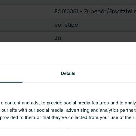
EC010381 - Zubehör/Ersatzteil
sonstige
Ja
Ja
2000
Details
2000
50000
e content and ads, to provide social media features and to analy
5.2
 our site with our social media, advertising and analytics partn
Alle anzeigen
 provided to them or that they’ve collected from your use of their