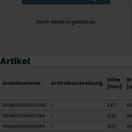
Artikel
Höhe
Br
Artikelnummer
Artikelbeschreibung
[mm]
[
F5UM00550500CDR0
-
547
50
F5UM01220500CDR0
-
1222
50
F5UM01530500CDR0
-
1537
50