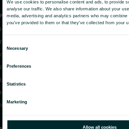
We use cookies to personalise content and ads, to provide s
analyse our traffic. We also share information about your use 
Produkte
media, advertising and analytics partners who may combine it
you’ve provided to them or that they’ve collected from your us
Heizkörper
Fußbodenheizung und -kühlung
Consent
Necessary
Selection
Gebläsekonvektoren
Preferences
Elektroheizung
Elektronische Regelungen
Statistics
Hydraulische Regelungen
Marketing
Wandheizung und -kühlung
Allow all cookies
Nützliche Links