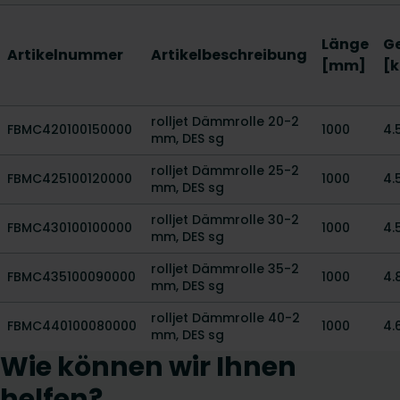
Länge
G
Artikelnummer
Artikelbeschreibung
[mm]
[k
rolljet Dämmrolle 20-2
FBMC420100150000
1000
4.
mm, DES sg
rolljet Dämmrolle 25-2
FBMC425100120000
1000
4.
mm, DES sg
rolljet Dämmrolle 30-2
FBMC430100100000
1000
4.
mm, DES sg
rolljet Dämmrolle 35-2
FBMC435100090000
1000
4.
mm, DES sg
rolljet Dämmrolle 40-2
FBMC440100080000
1000
4.
mm, DES sg
Wie können wir Ihnen
helfen?