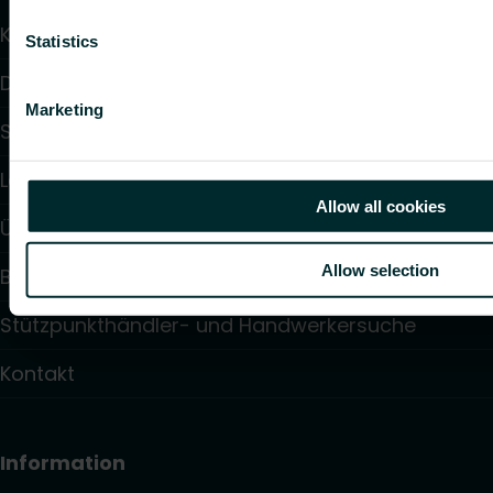
Kalulator
Statistics
Downloads
Marketing
Service & Support
Lösungen
Allow all cookies
Über uns
Allow selection
Blog-Artikel
Stützpunkthändler- und Handwerkersuche
Kontakt
Information