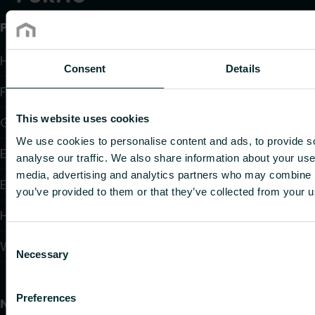
Produkte
Heizkörper
Consent
Details
Fußbodenheizung und -kühlung
This website uses cookies
Gebläsekonvektoren
We use cookies to personalise content and ads, to provide s
Elektroheizung
analyse our traffic. We also share information about your use 
media, advertising and analytics partners who may combine it
Elektronische Regelungen
you’ve provided to them or that they’ve collected from your us
Hydraulische Regelungen
Consent
Wandheizung und -kühlung
Necessary
Selection
Preferences
Nützliche Links