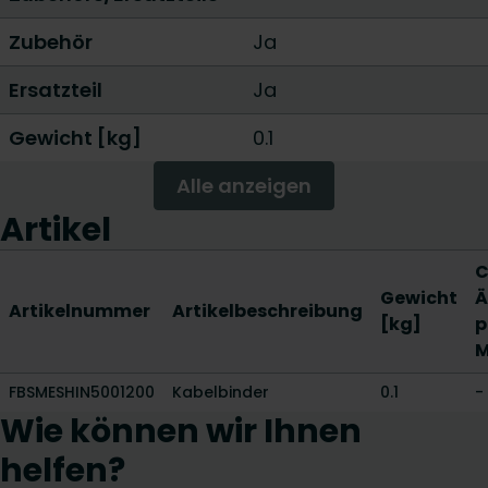
Zubehör
Ja
Ersatzteil
Ja
Gewicht [kg]
0.1
Alle anzeigen
Artikel
C
Gewicht
Ä
Artikelnummer
Artikelbeschreibung
[kg]
p
M
FBSMESHIN5001200
Kabelbinder
0.1
-
Wie können wir Ihnen
helfen?