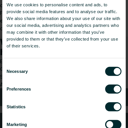
dekorative Montagen, bei denen später
We use cookies to personalise content and ads, to
provide social media features and to analyse our traffic.
Fensterbänke hinzugefügt werden müssen. Bei
We also share information about your use of our site with
einer Mindestheizkörperlänge von 2200 mm sind
our social media, advertising and analytics partners who
drei Halterungen erforderlich.
may combine it with other information that you’ve
Wie können wir Ihnen
provided to them or that they’ve collected from your use
of their services.
helfen?
Egal, ob Sie Installateur, Architekt, Planer,
Consent
Großhändler oder Endverbraucher sind, treffen
Necessary
Selection
Sie eine Wahl und wir kümmern uns gerne um Ihr
Anliegen.
Preferences
Technische Beratung
Statistics
Häufig gestellte Fragen
Marketing