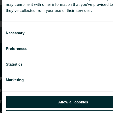
may combine it with other information that you’ve provided to
they’ve collected from your use of their services.
Häufig gestellte Fragen
Consent
Necessary
Kundendienst
Selection
Preferences
Statistics
Produkte
Marketing
Heizkörper
Fußbodenheizung und -kühlung
Allow all cookies
Gebläsekonvektoren