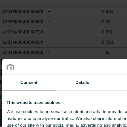
AZ03TR0040008530
-
0.448
AZ03TR0040008630
-
0.53
AZ03TR0040008730
-
0.591
AZ03TR0040008930
-
0.782
AZ03TR0040009030
-
1.05
Wie können wir Ihnen
helfen?
Egal, ob Sie Installateur, Architekt, Planer,
Consent
Details
Großhändler oder Endverbraucher sind, treffen
Sie eine Wahl und wir kümmern uns gerne um Ihr
This website uses cookies
Anliegen.
We use cookies to personalise content and ads, to provide s
Technische Beratung
features and to analyse our traffic. We also share informatio
use of our site with our social media, advertising and analyt