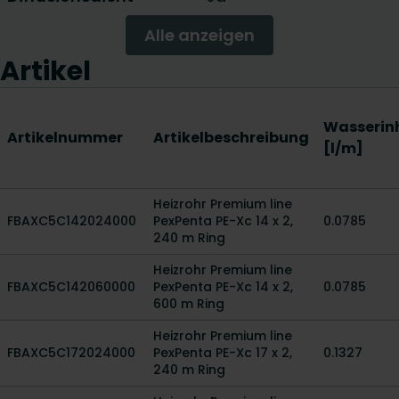
Alle anzeigen
Artikel
Wasserin
Artikelnummer
Artikelbeschreibung
[l/m]
Heizrohr Premium line
FBAXC5C142024000
PexPenta PE-Xc 14 x 2,
0.0785
240 m Ring
Heizrohr Premium line
FBAXC5C142060000
PexPenta PE-Xc 14 x 2,
0.0785
600 m Ring
Heizrohr Premium line
FBAXC5C172024000
PexPenta PE-Xc 17 x 2,
0.1327
240 m Ring