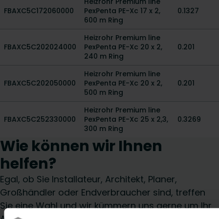
Heizrohr Premium line
FBAXC5C172060000
PexPenta PE-Xc 17 x 2,
0.1327
600 m Ring
Heizrohr Premium line
FBAXC5C202024000
PexPenta PE-Xc 20 x 2,
0.201
240 m Ring
Heizrohr Premium line
FBAXC5C202050000
PexPenta PE-Xc 20 x 2,
0.201
500 m Ring
Heizrohr Premium line
FBAXC5C252330000
PexPenta PE-Xc 25 x 2,3,
0.3269
300 m Ring
Wie können wir Ihnen
helfen?
Egal, ob Sie Installateur, Architekt, Planer,
Großhändler oder Endverbraucher sind, treffen
Sie eine Wahl und wir kümmern uns gerne um Ihr
Anliegen.