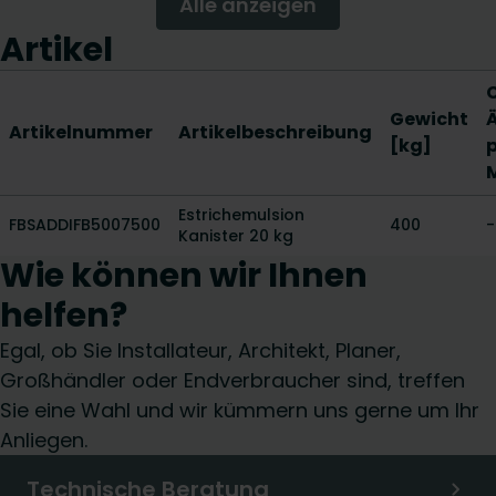
Alle anzeigen
Artikel
Gewicht
Artikelnummer
Artikelbeschreibung
[kg]
p
Estrichemulsion
FBSADDIFB5007500
400
-
Kanister 20 kg
Wie können wir Ihnen
helfen?
Egal, ob Sie Installateur, Architekt, Planer,
Großhändler oder Endverbraucher sind, treffen
Sie eine Wahl und wir kümmern uns gerne um Ihr
Anliegen.
Technische Beratung