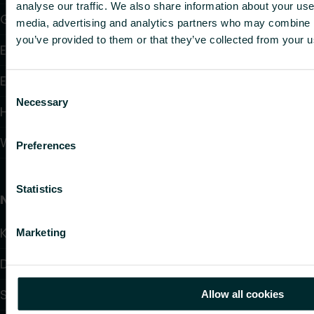
analyse our traffic. We also share information about your use 
Gebläsekonvektoren
media, advertising and analytics partners who may combine it
you’ve provided to them or that they’ve collected from your us
Elektroheizung
Elektronische Regelungen
Consent
Necessary
Selection
Hydraulische Regelungen
Wandheizung und -kühlung
Preferences
Statistics
Nützliche Links
Kalulator
Marketing
Downloads
Service & Support
Allow all cookies