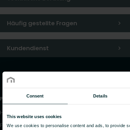
Häufig gestellte Fragen
Kundendienst
Consent
Details
Produkte
Heizkörper
This website uses cookies
Fußbodenheizung und -kühlung
We use cookies to personalise content and ads, to provide s