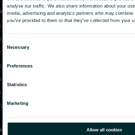
analyse our traffic. We also share information about your use 
Produkte
media, advertising and analytics partners who may combine it
you’ve provided to them or that they’ve collected from your us
Heizkörper
Fußbodenheizung und -kühlung
Consent
Necessary
Selection
Gebläsekonvektoren
Elektroheizung
Preferences
Elektronische Regelungen
Statistics
Hydraulische Regelungen
Marketing
Wandheizung und -kühlung
Nützliche Links
Allow all cookies