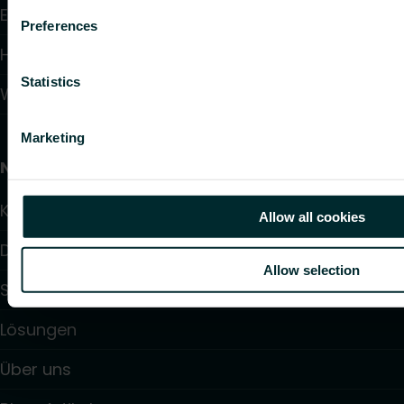
Elektronische Regelungen
Preferences
Hydraulische Regelungen
Statistics
Wandheizung und -kühlung
Marketing
Nützliche Links
Kalulator
Allow all cookies
Downloads
Allow selection
Service & Support
Lösungen
Über uns