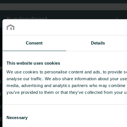
Kundendienst
Consent
Details
This website uses cookies
Produkte
We use cookies to personalise content and ads, to provide s
analyse our traffic. We also share information about your use 
Heizkörper
media, advertising and analytics partners who may combine it
you’ve provided to them or that they’ve collected from your us
Fußbodenheizung und -kühlung
Gebläsekonvektoren
Consent
Necessary
Elektroheizung
Selection