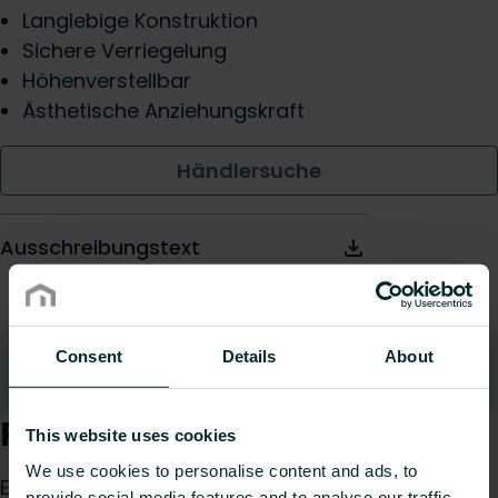
Langlebige Konstruktion
Sichere Verriegelung
Höhenverstellbar
Ästhetische Anziehungskraft
Händlersuche
Ausschreibungstext
Consent
Details
About
Beschreibung
Nach oben
Produktbeschreibung
This website uses cookies
We use cookies to personalise content and ads, to
Estrichblende für inWall und inWall S
provide social media features and to analyse our traffic.