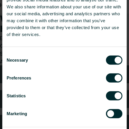
Heizkreisverteilerschrank.
We also share information about your use of our site with
our social media, advertising and analytics partners who
Wie können wir Ihnen
may combine it with other information that you’ve
helfen?
provided to them or that they’ve collected from your use
of their services.
Egal, ob Sie Installateur, Architekt, Planer,
Großhändler oder Endverbraucher sind, treffen
Sie eine Wahl und wir kümmern uns gerne um Ihr
Consent
Necessary
Anliegen.
Selection
Technische Beratung
Preferences
Statistics
Häufig gestellte Fragen
Marketing
Kundendienst