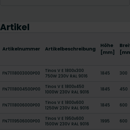
Artikel
Höhe
Brei
Artikelnummer
Artikelbeschreibung
[mm]
[m
Tinos V E 1800x300
FN71118003000P00
1845
300
750W 230V RAL 9016
Tinos V E 1800x450
FN71118004500P00
1845
450
1000W 230V RAL 9016
Tinos V E 1800x600
FN71118006000P00
1845
600
1250W 230V RAL 9016
Tinos V E 1950x600
FN71119506000P00
1995
600
1500W 230V RAL 9016