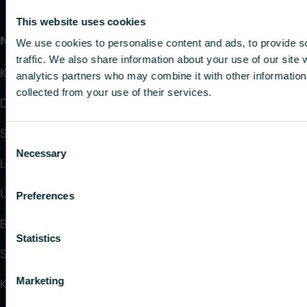
This website uses cookies
Nützliche Links
We use cookies to personalise content and ads, to provide s
traffic. We also share information about your use of our site 
Kalulator
analytics partners who may combine it with other information 
collected from your use of their services.
Downloads
Service & Support
Consent
Necessary
Selection
Lösungen
Über uns
Preferences
Blog-Artikel
Statistics
Stützpunkthändler- und Handwerkersuche
Marketing
Kontakt