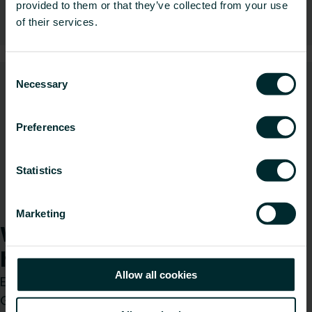
provided to them or that they’ve collected from your use
Hydraulische Regelungen
of their services.
Consent
Necessary
Selection
Preferences
Statistics
Wandheizung und -kühlung
Marketing
Wie können wir Ihnen
helfen?
Allow all cookies
Egal, ob Sie Installateur, Architekt, Planer,
Großhändler oder Endverbraucher sind, treffen