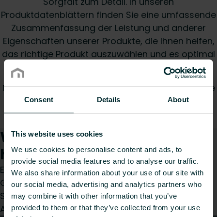
Sorgfalt zum Detail. In unseren
Produktdatenblättern finden Sie eine umfassende
Zusammenfassung der Leistung und anderer
Eigenschaften unserer Produkte, die Ihnen helfen,
das richtige Produkt auszuwählen und es optimal
zu nutzen.
Nutzen Sie unsere Suchfilter, um das gewünschte
Datenblatt zu finden und laden Sie die PDF-Datei
Consent
Details
About
einfach herunter.
Wie können wir Ihnen
This website uses cookies
helfen?
We use cookies to personalise content and ads, to
provide social media features and to analyse our traffic.
Egal, ob Sie Installateur, Architekt, Planer,
We also share information about your use of our site with
Großhändler oder Endverbraucher sind, treffen
our social media, advertising and analytics partners who
Sie eine Wahl und wir kümmern uns gerne um Ihr
may combine it with other information that you’ve
Anliegen.
provided to them or that they’ve collected from your use