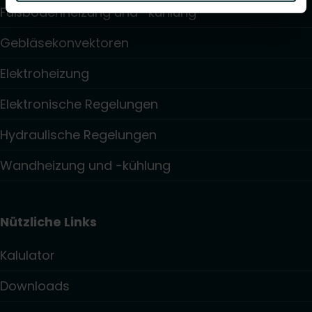
Fußbodenheizung und -kühlung
Gebläsekonvektoren
Elektroheizung
Elektronische Regelungen
Hydraulische Regelungen
Wandheizung und -kühlung
Nützliche Links
Kalulator
Downloads