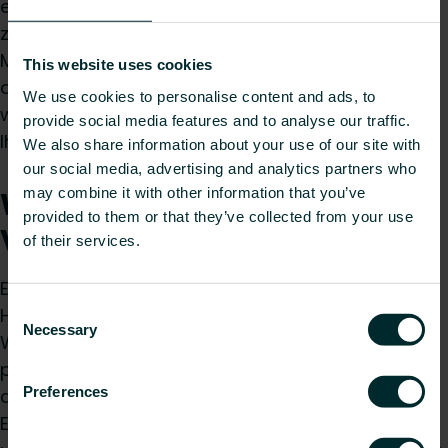
erhältlich. Vom Standard-Flachheizkörper bis hin
zum
Design-Heizkörper
gibt unendlich viele
Möglichkeiten. Schauen Sie sich daher am besten
This website uses cookies
das gesamte
Heizkörper-Sortiment
an und
We use cookies to personalise content and ads, to
wählen Sie die Modelle aus, die am besten zu
provide social media features and to analyse our traffic.
Ihren jeweiligen Räumlichkeiten passen.
We also share information about your use of our site with
our social media, advertising and analytics partners who
Wärmepumpe in
may combine it with other information that you’ve
provided to them or that they’ve collected from your use
Verbindung mit Heizkörpern
of their services.
Einer der Vorteile der Niedertemperatur-
Consent
Heizsysteme ist die Möglichkeit, verschiedene
Necessary
Selection
Wärmequellen zu kombinieren. So kann man
problemlos einen Brennwertkessel nutzen,
Preferences
darüber hinaus aber auch auf erneuerbare
Energien, wie zum Beispiel eine Wärmepumpe,