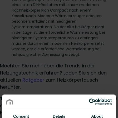
eines alten DIN-Radiators mit einem modernen
Flachheizkörper Plan Compact nach einem
Kesseltausch. Moderne Wärmeerzeuger arbeiten
besonders effizient mit niedrigeren
Systemtemperaturen. Da der alte Heizkörper nicht
in der Lage ist, die erforderliche Wärmeleistung bei
niedrigeren Systemtemperaturen zu erbringen,
muss er durch einen modernen Heizkörper ersetzt
werden, der die erforderliche Wärmeleistung bei
nahezu gleicher Abmessung erzeugt.
Möchten Sie mehr über die Trends in der
Heizungstechnik erfahren? Laden Sie sich den
aktuellen
Ratgeber
zum Heizkörpertausch
herunter.
TIPP
: Moderne Heizkörper sind nicht nur technisch
ausgereifter, sondern auch in einer Vielzahl von
Formen, Farben, Materialien und Abmessungen
Consent
Details
About