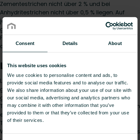
Zementestrichen nicht über 2 % und bei
Anhydritestrichen nicht über 0,5 % liegen. Auf
jeden Fall sollte die Verwendbarkeit des
gewünschten Parketts in Verbindung mit einer
Fußbodenheizung mit dem Parkettleger
Consent
Details
About
abgestimmt werden.
Laminat
This website uses cookies
We use cookies to personalise content and ads, to
Laminat ist ebenfalls für Fußbodenheizungen
provide social media features and to analyse our traffic.
geeignet. Bei der Verlegung sollte jedoch darauf
We also share information about your use of our site with
geachtet werden das keine zusätzliche
our social media, advertising and analytics partners who
Trittschalldämmung zwischen Laminat und Estrich
may combine it with other information that you’ve
provided to them or that they’ve collected from your use
eingebracht wird. Eine zusätzliche
of their services.
Trittschalldämmung erhöht nur den
Wärmedurchgangswiderstand des Bodenbelages
und ist wegen der ohnehin guten