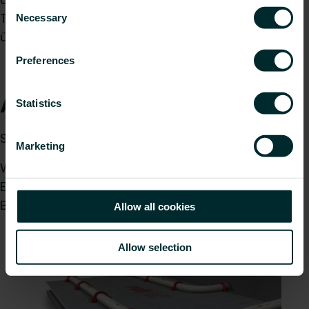
Consent
Trittschalleigenschaften der Purmo Systeme
Necessary
Selection
überflüssig.
Preferences
Aufbauhöhen
Statistics
Sie ist abhängig von folgenden Schichtdicken:
Marketing
Wärmedämmung
Estrich
Bodenbelag
Allow all cookies
Allow selection