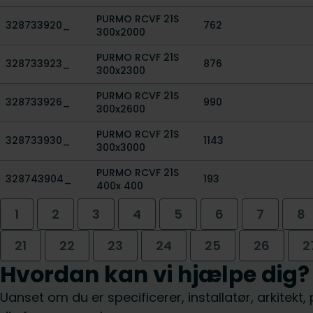
PURMO RCVF 21S
328733920_
762
300x2000
PURMO RCVF 21S
328733923_
876
300x2300
PURMO RCVF 21S
328733926_
990
300x2600
PURMO RCVF 21S
328733930_
1143
300x3000
PURMO RCVF 21S
328743904_
193
400x 400
1
2
3
4
5
6
7
8
21
22
23
24
25
26
2
Hvordan kan vi hjælpe dig?
Uanset om du er specificerer, installatør, arkitekt