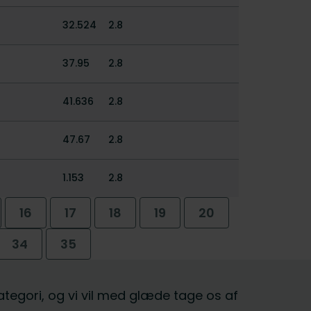
32.524
2.8
37.95
2.8
41.636
2.8
47.67
2.8
1.153
2.8
16
17
18
19
20
34
35
kategori, og vi vil med glæde tage os af