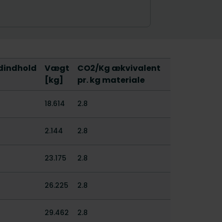
dindhold
Vægt
CO2/Kg ækvivalent
[kg]
pr. kg materiale
18.614
2.8
2.144
2.8
23.175
2.8
26.225
2.8
29.462
2.8