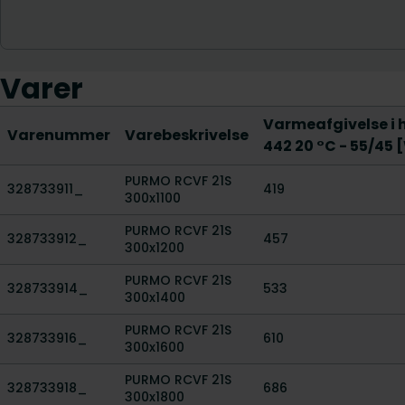
Varer
Varmeafgivelse i h
Varenummer
Varebeskrivelse
442 20 °C - 55/45 
PURMO RCVF 21S
328733911_
419
300x1100
PURMO RCVF 21S
328733912_
457
300x1200
PURMO RCVF 21S
328733914_
533
300x1400
PURMO RCVF 21S
328733916_
610
300x1600
PURMO RCVF 21S
328733918_
686
300x1800