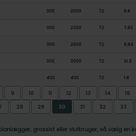
300
2000
72
6.8
300
2300
72
7.82
300
2600
72
8.84
300
3000
72
10.2
400
400
72
1.8
9
10
11
12
13
14
15
7
28
29
30
31
32
33
, planlægger, grossist eller slutbruger, så vælg en 