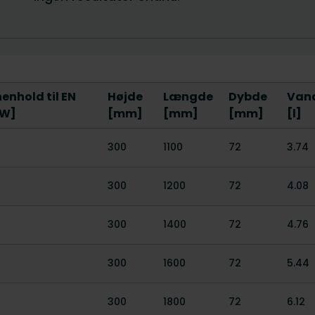
enhold til EN
Højde
Længde
Dybde
Van
[W]
[mm]
[mm]
[mm]
[l]
300
1100
72
3.74
300
1200
72
4.08
300
1400
72
4.76
300
1600
72
5.44
300
1800
72
6.12