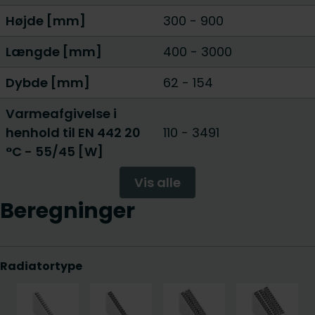
Højde [mm]
300
-
900
Længde [mm]
400
-
3000
Dybde [mm]
62
-
154
Varmeafgivelse i
henhold til EN 442 20
110
-
3491
°C - 55/45 [W]
Vis alle
Beregninger