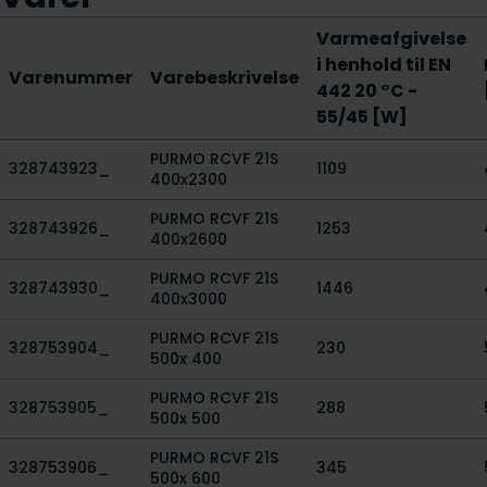
Varmeafgivelse
i henhold til EN
Varenummer
Varebeskrivelse
442 20 °C -
55/45 [W]
PURMO RCVF 21S
328743923_
1109
400x2300
PURMO RCVF 21S
328743926_
1253
400x2600
PURMO RCVF 21S
328743930_
1446
400x3000
PURMO RCVF 21S
328753904_
230
500x 400
PURMO RCVF 21S
328753905_
288
500x 500
PURMO RCVF 21S
328753906_
345
500x 600