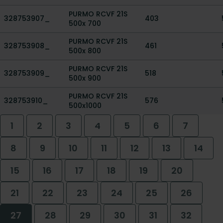
PURMO RCVF 21S
328753907_
403
500x 700
PURMO RCVF 21S
328753908_
461
500x 800
PURMO RCVF 21S
328753909_
518
500x 900
PURMO RCVF 21S
328753910_
576
500x1000
1
2
3
4
5
6
7
8
9
10
11
12
13
14
15
16
17
18
19
20
21
22
23
24
25
26
27
28
29
30
31
32