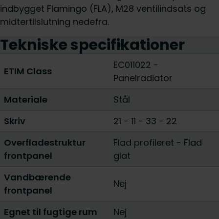
indbygget Flamingo (FLA), M28 ventilindsats og
midtertilslutning nedefra.
Tekniske specifikationer
EC011022 -
ETIM Class
Panelradiator
Materiale
Stål
Skriv
21
-
11
-
33
-
22
Overfladestruktur
Flad profileret
-
Flad
frontpanel
glat
Vandbærende
Nej
frontpanel
Egnet til fugtige rum
Nej