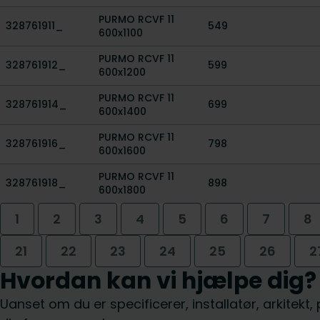
PURMO RCVF 11
328761911_
549
600x1100
PURMO RCVF 11
328761912_
599
600x1200
PURMO RCVF 11
328761914_
699
600x1400
PURMO RCVF 11
328761916_
798
600x1600
PURMO RCVF 11
328761918_
898
600x1800
1
2
3
4
5
6
7
8
21
22
23
24
25
26
2
Hvordan kan vi hjælpe dig?
Uanset om du er specificerer, installatør, arkitekt