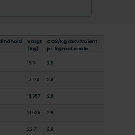
dindhold
Vægt
CO2/Kg ækvivalent
[kg]
pr. kg materiale
15.3
2.8
17.173
2.8
19.357
2.8
21.535
2.8
23.71
2.8