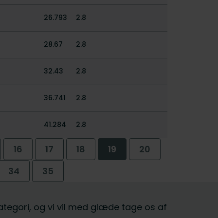
26.793
2.8
28.67
2.8
32.43
2.8
36.741
2.8
41.284
2.8
16
17
18
19
20
34
35
kategori, og vi vil med glæde tage os af