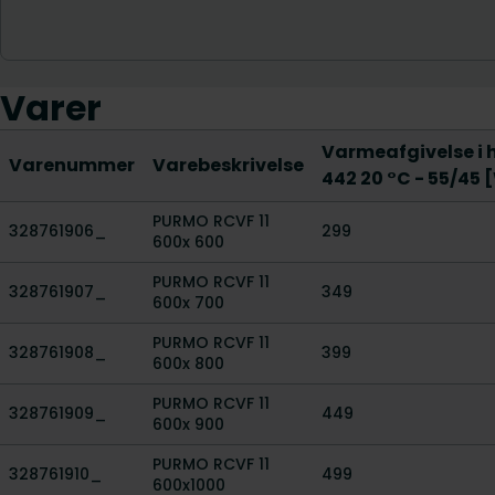
Varer
Varmeafgivelse i h
Varenummer
Varebeskrivelse
442 20 °C - 55/45 
PURMO RCVF 11
328761906_
299
600x 600
PURMO RCVF 11
328761907_
349
600x 700
PURMO RCVF 11
328761908_
399
600x 800
PURMO RCVF 11
328761909_
449
600x 900
PURMO RCVF 11
328761910_
499
600x1000