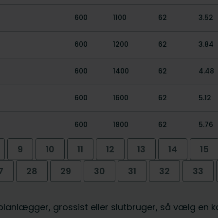
600
1100
62
3.52
600
1200
62
3.84
600
1400
62
4.48
600
1600
62
5.12
600
1800
62
5.76
9
10
11
12
13
14
15
7
28
29
30
31
32
33
, planlægger, grossist eller slutbruger, så vælg en 