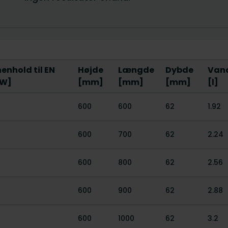
enhold til EN
Højde
Længde
Dybde
Van
[W]
[mm]
[mm]
[mm]
[l]
600
600
62
1.92
600
700
62
2.24
600
800
62
2.56
600
900
62
2.88
600
1000
62
3.2