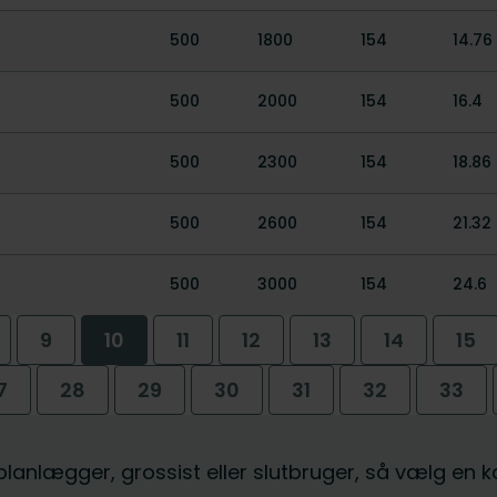
500
1800
154
14.76
500
2000
154
16.4
500
2300
154
18.86
500
2600
154
21.32
500
3000
154
24.6
9
10
11
12
13
14
15
7
28
29
30
31
32
33
, planlægger, grossist eller slutbruger, så vælg en 