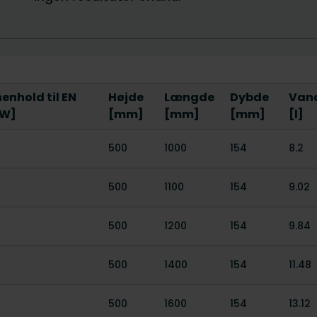
enhold til EN
Højde
Længde
Dybde
Van
[W]
[mm]
[mm]
[mm]
[l]
500
1000
154
8.2
500
1100
154
9.02
500
1200
154
9.84
500
1400
154
11.48
500
1600
154
13.12