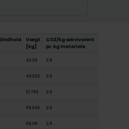
dindhold
Vægt
CO2/Kg ækvivalent
[kg]
pr. kg materiale
43.59
2.8
49.932
2.8
51.783
2.8
59.945
2.8
68.119
2.8