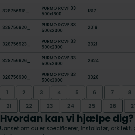
PURMO RCVF 33
328756918_
1817
500x1800
PURMO RCVF 33
328756920_
2018
500x2000
PURMO RCVF 33
328756923_
2321
500x2300
PURMO RCVF 33
328756926_
2624
500x2600
PURMO RCVF 33
328756930_
3028
500x3000
1
2
3
4
5
6
7
8
21
22
23
24
25
26
2
Hvordan kan vi hjælpe dig?
Uanset om du er specificerer, installatør, arkitekt