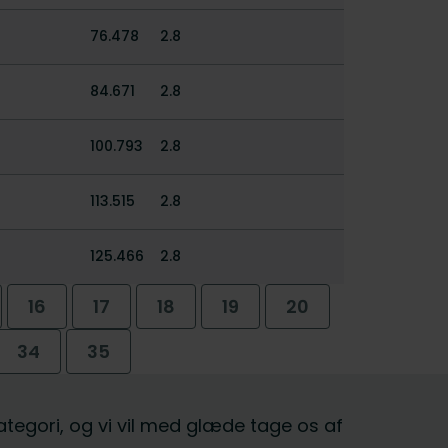
76.478
2.8
84.671
2.8
100.793
2.8
113.515
2.8
125.466
2.8
16
17
18
19
20
34
35
kategori, og vi vil med glæde tage os af