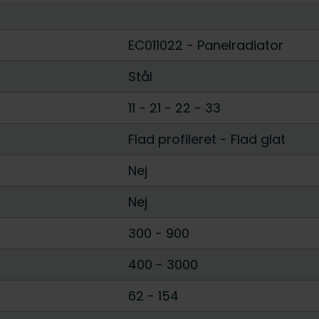
EC011022 - Panelradiator
Stål
11
-
21
-
22
-
33
Flad profileret
-
Flad glat
Nej
Nej
300
-
900
400
-
3000
62
-
154