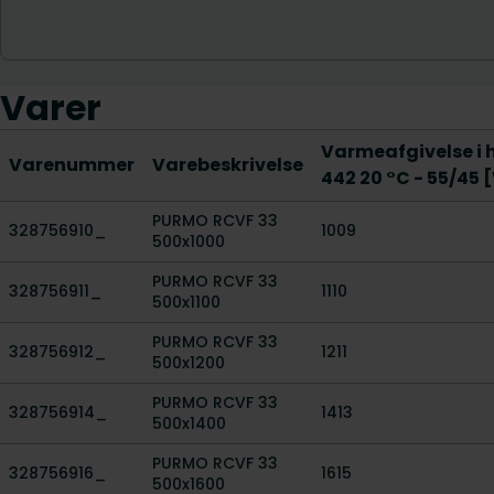
Varer
Varmeafgivelse i h
Varenummer
Varebeskrivelse
442 20 °C - 55/45 
PURMO RCVF 33
328756910_
1009
500x1000
PURMO RCVF 33
328756911_
1110
500x1100
PURMO RCVF 33
328756912_
1211
500x1200
PURMO RCVF 33
328756914_
1413
500x1400
PURMO RCVF 33
328756916_
1615
500x1600