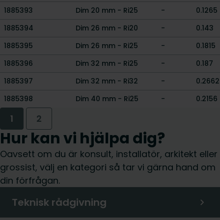
1885393
Dim 20 mm - Ri25
-
0.1265
1885394
Dim 26 mm - Ri20
-
0.143
1885395
Dim 26 mm - Ri25
-
0.1815
1885396
Dim 32 mm - Ri25
-
0.187
1885397
Dim 32 mm - Ri32
-
0.2662
1885398
Dim 40 mm - Ri25
-
0.2156
1
2
Hur kan vi hjälpa dig?
Oavsett om du är konsult, installatör, arkitekt eller
grossist, välj en kategori så tar vi gärna hand om
din förfrågan.
Teknisk rådgivning