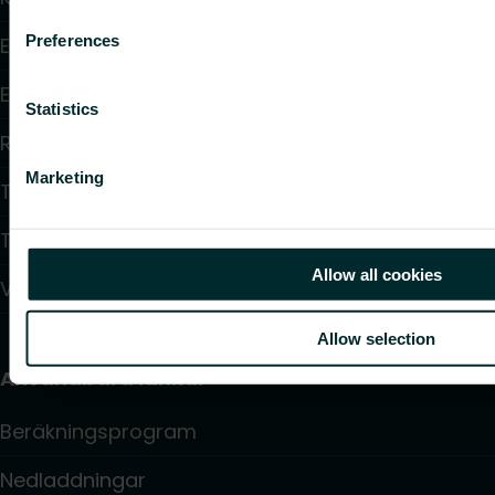
Preferences
Elektrisk uppvärmning
Elektronisk styrning
Statistics
Reglering
Marketing
Tappvattensystem
Takvärmesystem
Allow all cookies
Värmepumpar
Allow selection
Användbara länkar
Beräkningsprogram
Nedladdningar