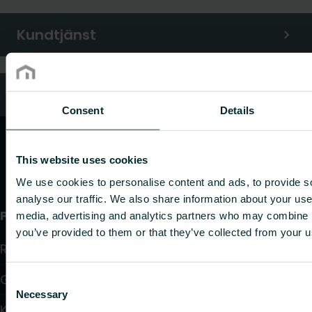
Kundtjänst
Vanliga frågor
Consent
Details
This website uses cookies
We use cookies to personalise content and ads, to provide s
analyse our traffic. We also share information about your use 
Produkter
media, advertising and analytics partners who may combine it
you’ve provided to them or that they’ve collected from your us
Radiatorer
Golvvärme och golvkylning
Consent
Necessary
Selection
Konvektorer och fläktkonvektorer