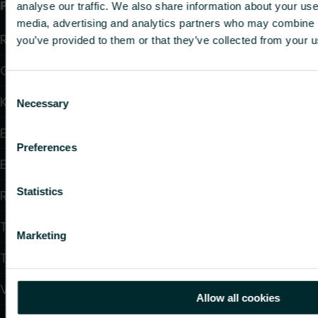
Produkter
analyse our traffic. We also share information about your use 
media, advertising and analytics partners who may combine it
Radiatorer
you’ve provided to them or that they’ve collected from your us
Golvvärme och golvkylning
Consent
Konvektorer och fläktkonvektorer
Necessary
Selection
Elektrisk uppvärmning
Preferences
Elektronisk styrning
Statistics
Reglering
Tappvattensystem
Marketing
Takvärmesystem
Värmepumpar
Allow all cookies