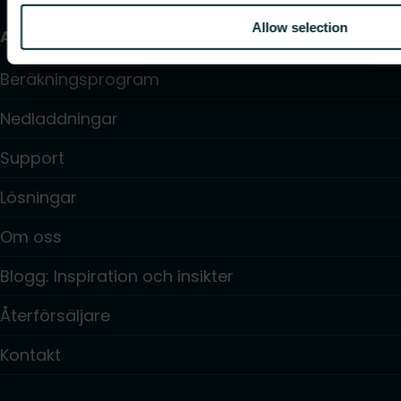
Allow selection
Användbara länkar
Beräkningsprogram
Nedladdningar
Support
Lösningar
Om oss
Blogg: Inspiration och insikter
Återförsäljare
Kontakt