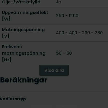
Olje-/vätskefylld
Ja
Uppvärmningseffekt
250
-
1250
[W]
Matningsspänning
400 - 400
-
230 - 230
[V]
Frekvens
matningsspänning
50 - 50
[Hz]
Visa alla
Beräkningar