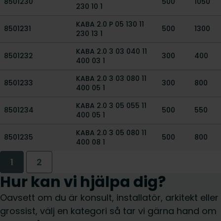
8501230
500
1050
230 10 1
KABA 2.0 P 05 130 11
8501231
500
1300
230 13 1
KABA 2.0 3 03 040 11
8501232
300
400
400 03 1
KABA 2.0 3 03 080 11
8501233
300
800
400 05 1
KABA 2.0 3 05 055 11
8501234
500
550
400 05 1
KABA 2.0 3 05 080 11
8501235
500
800
400 08 1
1
2
Hur kan vi hjälpa dig?
Oavsett om du är konsult, installatör, arkitekt eller
grossist, välj en kategori så tar vi gärna hand om