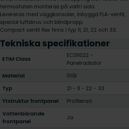
termostaten monteras på valfri sida.
Levereras med väggkonsoler, inbyggd FLA-ventil,
special luftskruv och blindpropp.
Compact ventil flex finns i typ 11, 21, 22 och 33.
Tekniska specifikationer
EC011022 -
ETIM Class
Panelradiator
Material
Stål
Typ
21
-
11
-
22
-
33
Ytstruktur frontpanel
Profilerad
Vattenbärande
Ja
frontpanel