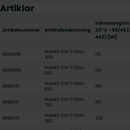
Artiklar
Värmeavgivn
Artikelnummer
Artikelbeskrivning
20°C - 55/45 
442) [W]
PURMO CVF 11 300x
6658308
113
400
PURMO CVF 11 300x
6658309
141
500
PURMO CVF 11 300x
6658310
169
600
PURMO CVF 11 300x
6658311
197
700
PURMO CVF 11 300x
6658312
225
800