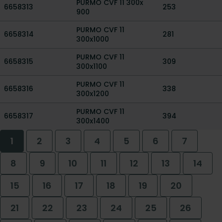
PURMO CVF 11 300x
6658313
253
900
PURMO CVF 11
6658314
281
300x1000
PURMO CVF 11
6658315
309
300x1100
PURMO CVF 11
6658316
338
300x1200
PURMO CVF 11
6658317
394
300x1400
1
2
3
4
5
6
7
8
9
10
11
12
13
14
15
16
17
18
19
20
21
22
23
24
25
26