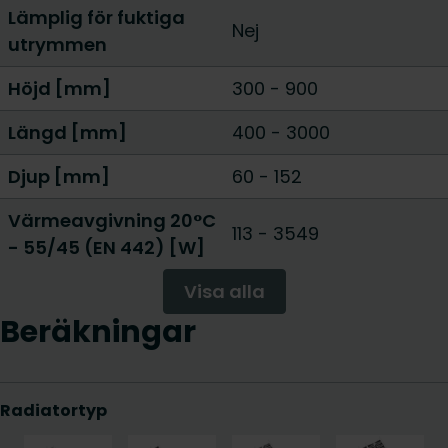
Lämplig för fuktiga
Nej
utrymmen
Höjd [mm]
300
-
900
Längd [mm]
400
-
3000
Djup [mm]
60
-
152
Värmeavgivning 20°C
113
-
3549
- 55/45 (EN 442) [W]
Visa alla
Beräkningar