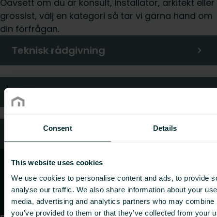
Oavsett om du är konsult, installatör, arkitekt eller
grossist, välj en kategori så tar vi gärna hand om
din förfrågan.
Teknisk rådgivning
Kundtjänst
Consent
Details
Vanliga frågor
This website uses cookies
We use cookies to personalise content and ads, to provide s
analyse our traffic. We also share information about your use 
media, advertising and analytics partners who may combine it
you’ve provided to them or that they’ve collected from your us