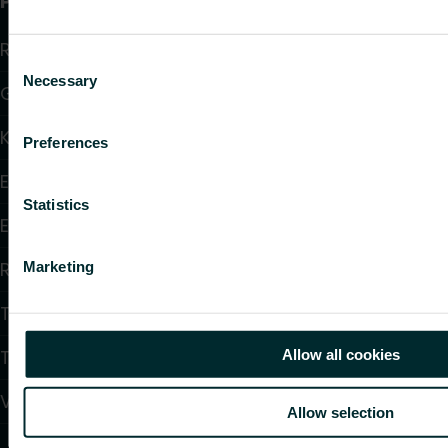
Produkter
Radiatorer
Consent
Necessary
Selection
Golvvärme och golvkylning
Konvektorer och fläktkonvektorer
Preferences
Elektrisk uppvärmning
Statistics
Elektronisk styrning
Reglering
Marketing
Tappvattensystem
Takvärmesystem
Allow all cookies
Värmepumpar
Allow selection