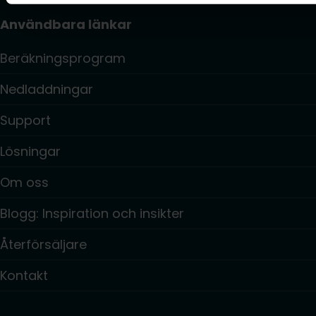
Användbara länkar
Beräkningsprogram
Nedladdningar
Support
Lösningar
Om oss
Blogg: Inspiration och insikter
Återförsäljare
Kontakt