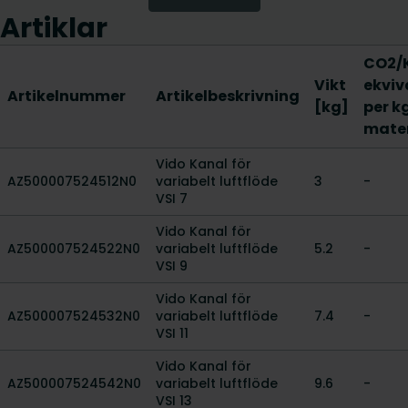
Artiklar
CO2/
Vikt
ekviv
Artikelnummer
Artikelbeskrivning
[kg]
per k
mater
Vido Kanal för
AZ500007524512N0
variabelt luftflöde
3
-
VSI 7
Vido Kanal för
AZ500007524522N0
variabelt luftflöde
5.2
-
VSI 9
Vido Kanal för
AZ500007524532N0
variabelt luftflöde
7.4
-
VSI 11
Vido Kanal för
AZ500007524542N0
variabelt luftflöde
9.6
-
VSI 13