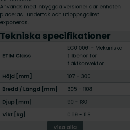
Används med inbyggda versioner där enheten
placeras i undertak och utloppsgallret
exponeras.
Tekniska specifikationer
EC010061 - Mekaniska
ETIM Class
tillbehör för
fläktkonvektor
Höjd [mm]
107
-
300
Bredd / Längd [mm]
305
-
1108
Djup [mm]
90
-
130
Vikt [kg]
0.69
-
11.8
Visa alla