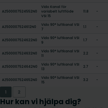
Vido Kanal för
AZ500007524552N0
variabelt luftflöde
11.8
-
VSI 15
Vido 90° luftkanal VSI
AZ500007524612N0
1.1
-
7
Vido 90° luftkanal VSI
AZ500007524622N0
1.7
-
9
Vido 90° luftkanal VSI
AZ500007524632N0
2.2
-
11
Vido 90° luftkanal VSI
AZ500007524642N0
2.7
-
13
Vido 90° luftkanal VSI
AZ500007524652N0
3.2
-
15
1
2
Hur kan vi hjälpa dig?