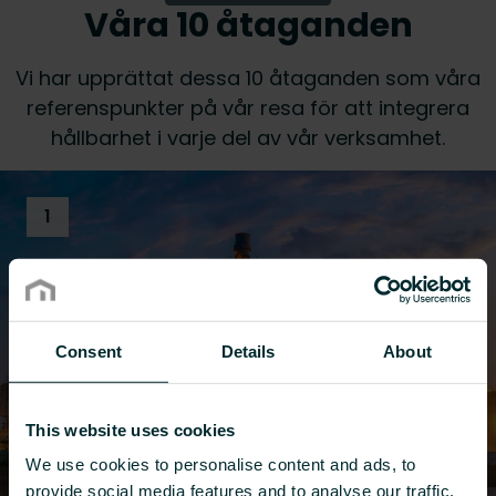
Våra 10 åtaganden
Vi har upprättat dessa 10 åtaganden som våra
referenspunkter på vår resa för att integrera
hållbarhet i varje del av vår verksamhet.
1
Consent
Details
About
This website uses cookies
We use cookies to personalise content and ads, to
provide social media features and to analyse our traffic.