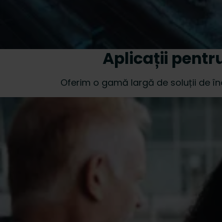
Aplicații pentr
Oferim o gamă largă de soluții de încă