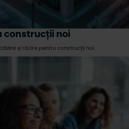
u construcții noi
lzire și răcire pentru construcții noi.