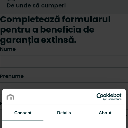
De unde să cumperi
Completează formularul
pentru a beneficia de
garanția extinsă.
Nume
Prenume
Rol
Consent
Details
About