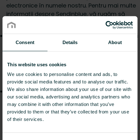
electronice în numele nostru. Pentru mai multe
informații despre Sendinblue, vă rugăm să
consultați sendinblue.com/gdpr
Profacts. Folosim ocazional compania Profacts
Consent
Details
About
BV pentru a desfășura sondaje în rândul
clienților. Pentru mai multe informații despre
modul în care Profacts colectează date
This website uses cookies
personale, vă rugăm să vizitați
We use cookies to personalise content and ads, to
profacts.be/privacy#english
provide social media features and to analyse our traffic.
We also share information about your use of our site with
Google Analytics. Folosim, de asemenea,
our social media, advertising and analytics partners who
Google Analytics, furnizat de Google LLC,
may combine it with other information that you’ve
pentru a colecta o parte din datele privind
provided to them or that they’ve collected from your use
utilizarea website-ului. Am activat funcția de
of their services.
anonimizare a serviciului. Vă rugăm să
consultați mai jos mai multe informații despre