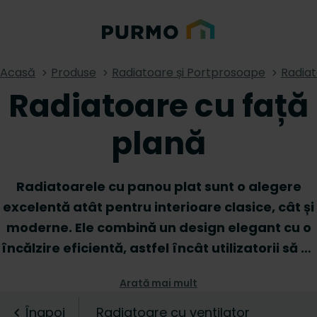
Acasă
Produse
Radiatoare și Portprosoape
Radia
Radiatoare cu față
plană
Radiatoarele cu panou plat sunt o alegere
excelentă atât pentru interioare clasice, cât și
moderne. Ele combină un design elegant cu o
încălzire eficientă, astfel încât utilizatorii să se
bucure de un interior confortabil și
Arată mai mult
neaglomerat. Datorită adâncimii lor reduse,
radiatoarele cu panou plat sunt ideale pentru
Înapoi
Radiatoare cu ventilator