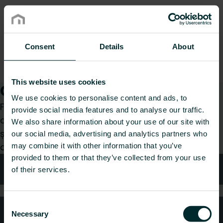
Consent
Details
About
This website uses cookies
Cum vă putem ajuta?
We use cookies to personalise content and ads, to
Fie că sunteți un instalator, arhitect, proiectant,
provide social media features and to analyse our traffic.
distribuitor sau utilizator final, alegeți o categorie
We also share information about your use of our site with
și vom fi bucuroși să ne ocupăm de cererea
our social media, advertising and analytics partners who
dumneavoastră.
may combine it with other information that you’ve
provided to them or that they’ve collected from your use
Sfaturi tehnice
of their services.
Consent
Întrebări frecvente
Necessary
Selection